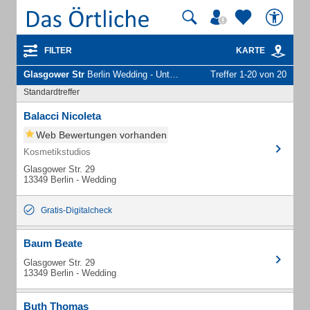
FILTER
KARTE
Glasgower Str
Berlin Wedding - Unternehmen und Personen
Treffer 1-20 von 20
Standardtreffer
Balacci Nicoleta
Web Bewertungen vorhanden
Kosmetikstudios
Glasgower Str. 29
13349 Berlin - Wedding
Gratis-Digitalcheck
Baum Beate
Glasgower Str. 29
13349 Berlin - Wedding
Buth Thomas