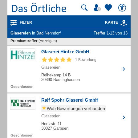
FILTER
KARTE
Glasereien
in Bad Nenndorf
Treffer 1-13 von 13
Premiumtreffer
(Anzeigen)
Glaserei Hintze GmbH
1 Bewertung
Glasereien
Reihekamp 14 B
30890 Barsinghausen
Ralf Spohr Glaserei GmbH
Web Bewertungen vorhanden
Glasereien
Hertzstr. 11
30827 Garbsen