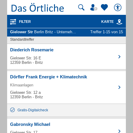
FILTER
KARTE
Gielower Str
Berlin Britz - Unternehmen und Personen
Treffer 1-15 von 15
Standardtreffer
Diederich Rosemarie
Gielower Str. 16 E
12359 Berlin - Britz
Dörfler Frank Energie + Klimatechnik
Klimaanlagen
Gielower Str. 12 a
12359 Berlin - Britz
Gratis-Digitalcheck
Gabronsky Michael
Gielower Str. 17