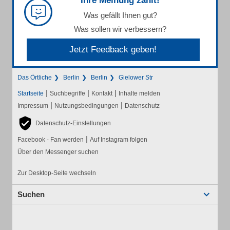
Ihre Meinung zählt!
Was gefällt Ihnen gut?
Was sollen wir verbessern?
Jetzt Feedback geben!
Das Örtliche
Berlin
Berlin
Gielower Str
|
|
|
Startseite
Suchbegriffe
Kontakt
Inhalte melden
|
|
Impressum
Nutzungsbedingungen
Datenschutz
Datenschutz-Einstellungen
|
Facebook - Fan werden
Auf Instagram folgen
Über den Messenger suchen
Zur Desktop-Seite wechseln
Suchen