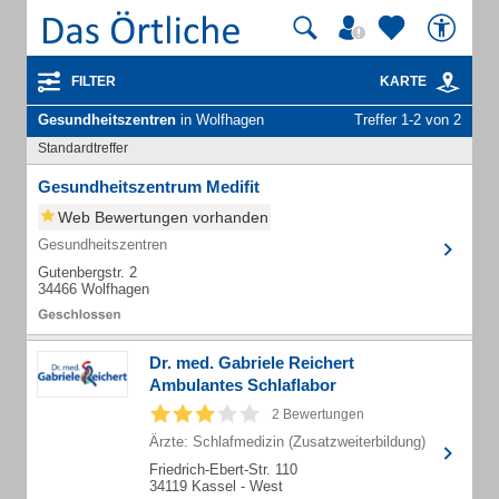
FILTER
KARTE
Gesundheitszentren
in Wolfhagen
Treffer 1-2 von 2
Standardtreffer
Gesundheitszentrum Medifit
Web Bewertungen vorhanden
Gesundheitszentren
Gutenbergstr. 2
34466 Wolfhagen
Dr. med. Gabriele Reichert
Ambulantes Schlaflabor
2 Bewertungen
Ärzte: Schlafmedizin (Zusatzweiterbildung)
Friedrich-Ebert-Str. 110
34119 Kassel - West