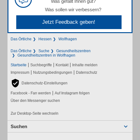
Was gefällt Ihnen gut?
Was sollen wir verbessern?
Jetzt Feedback geben!
Das Örtliche
Hessen
Wolfhagen
Das Örtliche
Suche
Gesundheitszentren
Gesundheitszentren in Wolfhagen
|
|
|
Startseite
Suchbegriffe
Kontakt
Inhalte melden
|
|
Impressum
Nutzungsbedingungen
Datenschutz
Datenschutz-Einstellungen
|
Facebook - Fan werden
Auf Instagram folgen
Über den Messenger suchen
Zur Desktop-Seite wechseln
Suchen