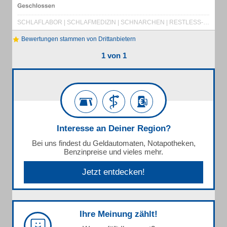
SCHLAFLABOR | SCHLAFMEDIZIN | SCHNARCHEN | RESTLESS-LEGS | EINSCHLAFSTÖRUNGEN | SCHLAFSTÖRUNGEN | NARKOLEPSIE | SCHLAFAPNOE | REICHERT FACHÄRZTIN | NATURHEILVERFAHREN | SCHMERZTHERAPIE | GESUNDHEITSZENTRUM | AKUPUNKTUR | SCHLAFEN | EINSCHLAFEN | SCHNARCHER | SCHLAFHYGIENE | SCHNARCHBEHANDLUNG | SCHLAFATMUNGSSTÖRUNGEN | ENTWÖHNUNG VON SCHLAFMEDIKAMENTEN | ATEMHILFE | SCHLAFMITTELENTWÖHNUNG | CHRONISCHE SCHLÄFRIGKEIT | SCHLAFTHERAPIE | SCHLAFLABOR KASSEL | SCHLAFLABOR HESSEN | SCHLAFLABOR NORDHESSEN
Bewertungen stammen von Drittanbietern
1 von 1
Interesse an Deiner Region?
Bei uns findest du Geldautomaten, Notapotheken,
Benzinpreise und vieles mehr.
Jetzt entdecken!
Ihre Meinung zählt!