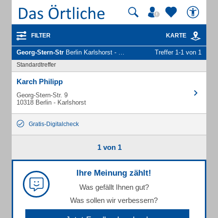
FILTER
KARTE
Georg-Stern-Str
Berlin Karlshorst - Unternehmen und Personen
Treffer 1-1 von 1
Standardtreffer
Karch Philipp
Georg-Stern-Str. 9
10318 Berlin - Karlshorst
Gratis-Digitalcheck
1 von 1
Ihre Meinung zählt!
Was gefällt Ihnen gut?
Was sollen wir verbessern?