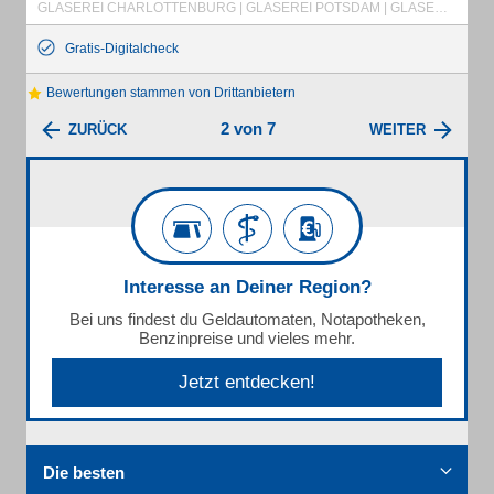
GLASEREI CHARLOTTENBURG | GLASEREI POTSDAM | GLASEREI FALKENSEE | REPARATURVERGLASUNG | SCHAUFENSTERREPARATUR | NOTDIENST | RAHMEN + BILDER | BILDERGLAS | INSEKTENSCHUTZ | DRAHTGLAS | DUSCHABTRENNUNG | DUSCHKABINENVERGLASUNG | FENSTERGLAS | FENSTERVERGLASUNG | GANZGLASANLAGEN | GANZGLASTÜREN | GLASREPARATUR | GLASBAU | GLASBE- UND VERARBEITUNG | GLASBRUCHNOTDIENSTE | GLASDUSCHEN | GLASERMEISTER | GLASDÄCHER | GLASEREI - SPANDAU | GLASEREI GATOW | GLASNOTDIENSTE | GLASREPARATUR | ENERGIESPAREN MIT GLAS
Gratis-Digitalcheck
Bewertungen stammen von Drittanbietern
2 von 7
ZURÜCK
WEITER
Interesse an Deiner Region?
Bei uns findest du Geldautomaten, Notapotheken,
Benzinpreise und vieles mehr.
Jetzt entdecken!
Die besten