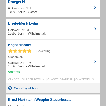
Draeger H.
Gatower Str. 301
14089 Berlin - Gatow
Eisele-Menk Lydia
Gatower Str. 31
13595 Berlin - Wilhelmstadt
Engst Marcus
1 Bewertung
Glasereien
Gatower Str. 126
13595 Berlin - Wilhelmstadt
GLASER | GLASER BERLIN | GLASER SPANDAU | GLASEREI | GLASREPARATUR | GLASNOTDIENST | INSEKTENSCHUTZGITTER | ISOLIERGLAS | WÄRMESCHUTZGLAS | SONNENSCHUTZGLAS | EINBRUCHSCHUTZ | SICHERHEITSGLAS | SCHALLSCHUTZGLAS | SICHTSCHUTZGLAS | SPIEGEL | BELEUCHTETE SPIEGEL | LED SPIEGEL | VAKUUMGLAS | ALTBAUFENSTERUMBAU | BRANDSCHUTZGLAS | UV-SCHUTZGLAS | GLASTÜR | GLASTÜREN FÜR PRAXEN / BÜROS | GLAS SCHIEBETÜR | GLASREGAL | GLASRÜCKWAND | GLASEREI BERLIN GÜNSTIG | GLASTÜREN AUF MASS | GLASDUSCHE | GLASDUSCHE AUF MASS
Gratis-Digitalcheck
Ernst-Hartmann Weppler Steuerberater