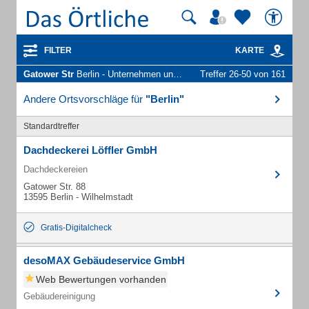
FILTER
KARTE
Gatower Str
Berlin - Unternehmen und Personen
Treffer 26-50 von 161
Andere Ortsvorschläge für
"Berlin"
Standardtreffer
Dachdeckerei Löffler GmbH
Dachdeckereien
Gatower Str. 88
13595 Berlin - Wilhelmstadt
Gratis-Digitalcheck
desoMAX Gebäudeservice GmbH
Web Bewertungen vorhanden
Gebäudereinigung