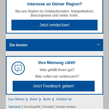
Interesse an Deiner Region?
Bei uns findest du Geldautomaten, Notapotheken,
Benzinpreise und vieles mehr.
Jetzt entdecken!
Die besten
Ihre Meinung zählt!
Was gefällt Ihnen gut?
Was sollen wir verbessern?
Jetzt Feedback geben!
Das Örtliche
Berlin
Berlin
Görlitzer Str
|
|
|
Startseite
Suchbegriffe
Kontakt
Inhalte melden