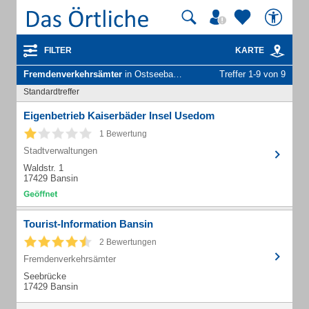
FILTER
KARTE
Fremdenverkehrsämter
in Ostseebad Heringsdorf
Treffer 1-9 von 9
Standardtreffer
Eigenbetrieb Kaiserbäder Insel Usedom
1 Bewertung
Stadtverwaltungen
Waldstr. 1
17429 Bansin
Tourist-Information Bansin
2 Bewertungen
Fremdenverkehrsämter
Seebrücke
17429 Bansin