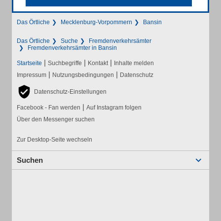
Das Örtliche
Mecklenburg-Vorpommern
Bansin
Das Örtliche
Suche
Fremdenverkehrsämter
Fremdenverkehrsämter in Bansin
|
|
|
Startseite
Suchbegriffe
Kontakt
Inhalte melden
|
|
Impressum
Nutzungsbedingungen
Datenschutz
Datenschutz-Einstellungen
|
Facebook - Fan werden
Auf Instagram folgen
Über den Messenger suchen
Zur Desktop-Seite wechseln
Suchen