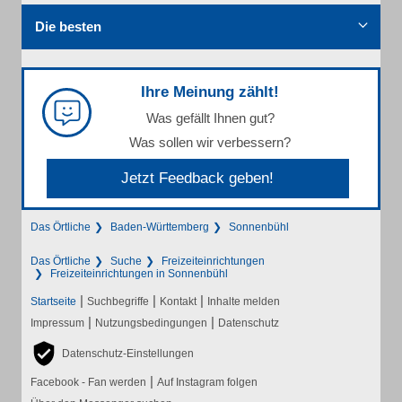
Die besten
Ihre Meinung zählt!
Was gefällt Ihnen gut?
Was sollen wir verbessern?
Jetzt Feedback geben!
Das Örtliche
Baden-Württemberg
Sonnenbühl
Das Örtliche
Suche
Freizeiteinrichtungen
Freizeiteinrichtungen in Sonnenbühl
|
|
|
Startseite
Suchbegriffe
Kontakt
Inhalte melden
|
|
Impressum
Nutzungsbedingungen
Datenschutz
Datenschutz-Einstellungen
|
Facebook - Fan werden
Auf Instagram folgen