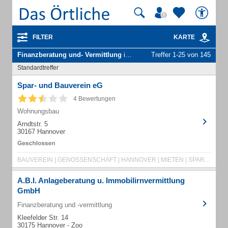
FILTER
KARTE
Finanzberatung und- Vermittlung
in Hannover
Treffer 1-25 von 145
Standardtreffer
Spar- und Bauverein eG
4 Bewertungen
Wohnungsbau
Arndtstr. 5
30167 Hannover
BAUVEREIN | GENOSSENSCHAFT | HANNOVER | MIETEN | SPAR + BAU | SPAREN | VERMIETEN | WOHNEN
A.B.I. Anlageberatung u. Immobilirnvermittlung
GmbH
Finanzberatung und -vermittlung
Kleefelder Str. 14
30175 Hannover - Zoo