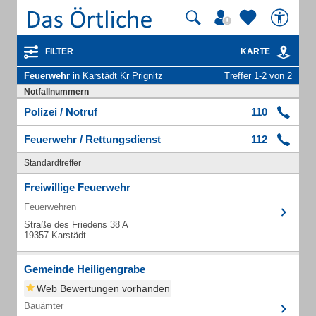
FILTER
KARTE
Feuerwehr
in Karstädt Kr Prignitz
Treffer 1-2 von 2
Notfallnummern
Polizei / Notruf
110
Feuerwehr / Rettungsdienst
112
Standardtreffer
Freiwillige Feuerwehr
Feuerwehren
Straße des Friedens 38 A
19357 Karstädt
Gemeinde Heiligengrabe
Web Bewertungen vorhanden
Bauämter