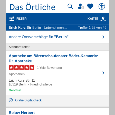
FILTER
KARTE
Erich-Kurz-Str
Berlin - Unternehmen und Personen
Treffer 1-25 von 49
Andere Ortsvorschläge für
"Berlin"
Standardtreffer
Apotheke am Bärenschaufenster Bäder-Kemmritz
Dr. Apotheke
1 Yelp-Bewertung
Apotheken
Erich-Kurz-Str. 11
10319 Berlin - Friedrichsfelde
Gratis-Digitalcheck
Below Herbert