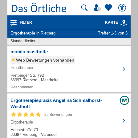
FILTER
KARTE
Ergotherapie
in Rietberg
Treffer 1-3 von 3
Standardtreffer
mobilo.mastholte
Web Bewertungen vorhanden
Ergotherapie
Rietberger Str. 79B
33397 Rietberg - Mastholte
Ergotherapiepraxis Angelina Schmalhorst-
Westhoff
25 Bewertungen
Ergotherapie
Hauptstraße 70
33397 Rietberg - Varensell