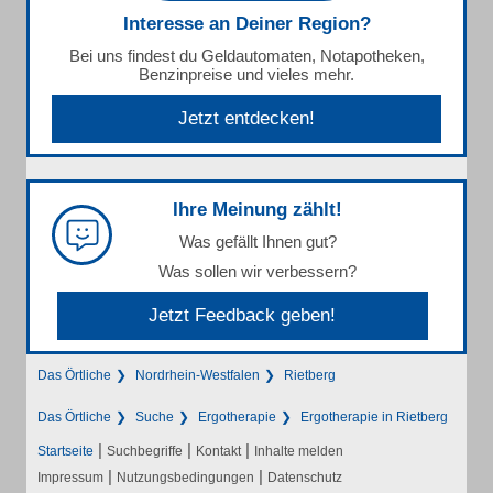
Interesse an Deiner Region?
Bei uns findest du Geldautomaten, Notapotheken,
Benzinpreise und vieles mehr.
Jetzt entdecken!
Ihre Meinung zählt!
Was gefällt Ihnen gut?
Was sollen wir verbessern?
Jetzt Feedback geben!
Das Örtliche
Nordrhein-Westfalen
Rietberg
Das Örtliche
Suche
Ergotherapie
Ergotherapie in Rietberg
|
|
|
Startseite
Suchbegriffe
Kontakt
Inhalte melden
|
|
Impressum
Nutzungsbedingungen
Datenschutz