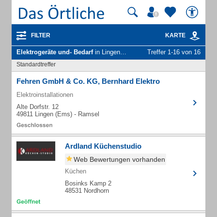
FILTER
KARTE
Elektrogeräte und- Bedarf
in Lingen (Ems)
Treffer 1-16 von 16
Standardtreffer
Fehren GmbH & Co. KG, Bernhard Elektro
Elektroinstallationen
Alte Dorfstr. 12
49811 Lingen (Ems) - Ramsel
Ardland Küchenstudio
Web Bewertungen vorhanden
Küchen
Bosinks Kamp 2
48531 Nordhorn