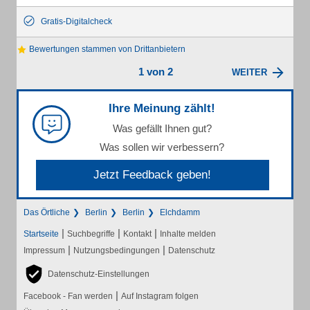
Gratis-Digitalcheck
Bewertungen stammen von Drittanbietern
1 von 2
WEITER
Ihre Meinung zählt!
Was gefällt Ihnen gut?
Was sollen wir verbessern?
Jetzt Feedback geben!
Das Örtliche
Berlin
Berlin
Elchdamm
|
|
|
Startseite
Suchbegriffe
Kontakt
Inhalte melden
|
|
Impressum
Nutzungsbedingungen
Datenschutz
Datenschutz-Einstellungen
|
Facebook - Fan werden
Auf Instagram folgen