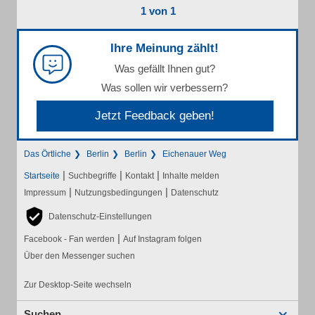
1 von 1
Ihre Meinung zählt!
Was gefällt Ihnen gut?
Was sollen wir verbessern?
Jetzt Feedback geben!
Das Örtliche
Berlin
Berlin
Eichenauer Weg
|
|
|
Startseite
Suchbegriffe
Kontakt
Inhalte melden
|
|
Impressum
Nutzungsbedingungen
Datenschutz
Datenschutz-Einstellungen
|
Facebook - Fan werden
Auf Instagram folgen
Über den Messenger suchen
Zur Desktop-Seite wechseln
Suchen