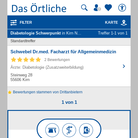
FILTER
KARTE
Diabetologie Schwerpunkt
in Kirn Nahe
Treffer 1-1 von 1
Standardtreffer
Schwebel Dr.med. Facharzt für Allgemeinmedizin
2 Bewertungen
Ärzte: Diabetologie (Zusatzweiterbildung)
Steinweg 28
55606 Kirn
Bewertungen stammen von Drittanbietern
1 von 1