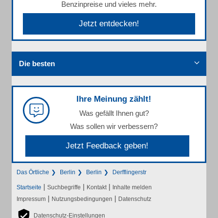
Benzinpreise und vieles mehr.
Jetzt entdecken!
Die besten
Ihre Meinung zählt!
Was gefällt Ihnen gut?
Was sollen wir verbessern?
Jetzt Feedback geben!
Das Örtliche
Berlin
Berlin
Derfflingerstr
|
|
|
Startseite
Suchbegriffe
Kontakt
Inhalte melden
|
|
Impressum
Nutzungsbedingungen
Datenschutz
Datenschutz-Einstellungen