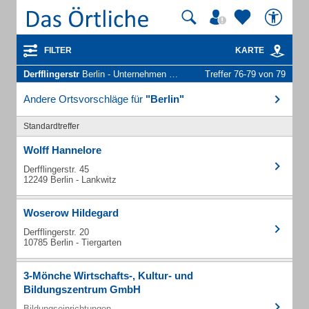
FILTER
KARTE
Derfflingerstr
Berlin - Unternehmen und Personen
Treffer 76-79 von 79
Andere Ortsvorschläge für
"Berlin"
Standardtreffer
Wolff Hannelore
Derfflingerstr. 45
12249 Berlin - Lankwitz
Woserow Hildegard
Derfflingerstr. 20
10785 Berlin - Tiergarten
3-Mönche Wirtschafts-, Kultur- und
Bildungszentrum GmbH
Bildungseinrichtungen