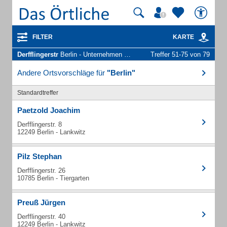
FILTER
KARTE
Derfflingerstr
Berlin - Unternehmen und Personen
Treffer 51-75 von 79
Andere Ortsvorschläge für
"Berlin"
Standardtreffer
Paetzold Joachim
Derfflingerstr. 8
12249 Berlin - Lankwitz
Pilz Stephan
Derfflingerstr. 26
10785 Berlin - Tiergarten
Preuß Jürgen
Derfflingerstr. 40
12249 Berlin - Lankwitz