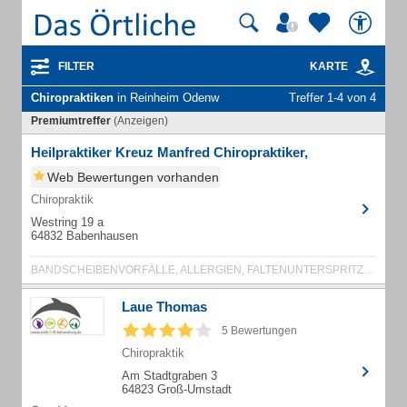
FILTER
KARTE
Chiropraktiken
in Reinheim Odenw
Treffer 1-4 von 4
Premiumtreffer
(Anzeigen)
Heilpraktiker Kreuz Manfred Chiropraktiker,
Web Bewertungen vorhanden
Chiropraktik
Westring 19 a
64832 Babenhausen
BANDSCHEIBENVORFÄLLE, ALLERGIEN, FALTENUNTERSPRITZUNG
Laue Thomas
5 Bewertungen
Chiropraktik
Am Stadtgraben 3
64823 Groß-Umstadt