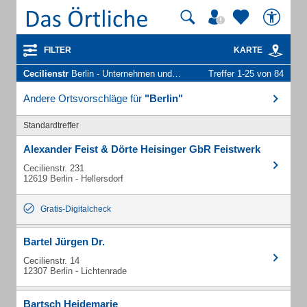
FILTER
KARTE
Cecilienstr
Berlin - Unternehmen und Personen
Treffer 1-25 von 84
Andere Ortsvorschläge für
"Berlin"
Standardtreffer
Alexander Feist & Dörte Heisinger GbR Feistwerk
Cecilienstr. 231
12619 Berlin - Hellersdorf
Gratis-Digitalcheck
Bartel Jürgen Dr.
Cecilienstr. 14
12307 Berlin - Lichtenrade
Bartsch Heidemarie