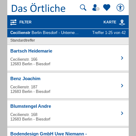
FILTER
KARTE
Cecilienstr
Berlin Biesdorf - Unternehmen und Personen
Treffer 1-25 von 42
Standardtreffer
Bartsch Heidemarie
Cecilienstr. 166
12683 Berlin - Biesdorf
Benz Joachim
Cecilienstr. 187
12683 Berlin - Biesdorf
Blumstengel Andre
Cecilienstr. 168
12683 Berlin - Biesdorf
Bodendesign GmbH Uwe Niemann -