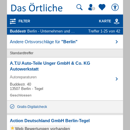
FILTER
KARTE
Buddestr
Berlin - Unternehmen und Personen
Treffer 1-25 von 42
Andere Ortsvorschläge für
"Berlin"
Standardtreffer
A.T.U Auto-Teile Unger GmbH & Co. KG
Autowerkstatt
Autoreparaturen
Buddestr. 40
13507 Berlin - Tegel
Gratis-Digitalcheck
Action Deutschland GmbH Berlin-Tegel
Web Bewertungen vorhanden