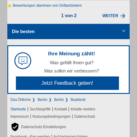
Bewertungen stammen von Drittanbietern
1 von 2
WEITER
Die besten
Ihre Meinung zählt!
Was gefällt Ihnen gut?
Was sollen wir verbessern?
Jetzt Feedback geben!
Das Örtliche
Berlin
Berlin
Buddestr
|
|
|
Startseite
Suchbegriffe
Kontakt
Inhalte melden
|
|
Impressum
Nutzungsbedingungen
Datenschutz
Datenschutz-Einstellungen
|
Facebook - Fan werden
Auf Instagram folgen