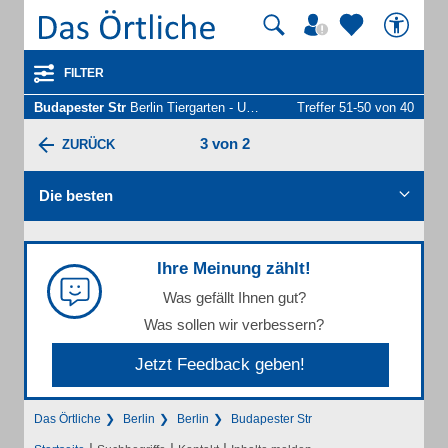
FILTER
Budapester Str
Berlin Tiergarten - Unternehmen und Personen
Treffer 51-50 von 40
3 von 2
ZURÜCK
Die besten
Ihre Meinung zählt!
Was gefällt Ihnen gut?
Was sollen wir verbessern?
Jetzt Feedback geben!
Das Örtliche
Berlin
Berlin
Budapester Str