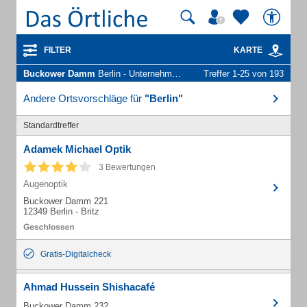
FILTER
KARTE
Buckower Damm
Berlin - Unternehmen und Personen
Treffer 1-25 von 193
Andere Ortsvorschläge für
"Berlin"
Standardtreffer
Adamek Michael Optik
3 Bewertungen
Augenoptik
Buckower Damm 221
12349 Berlin - Britz
Gratis-Digitalcheck
Ahmad Hussein Shishacafé
Buckower Damm 232