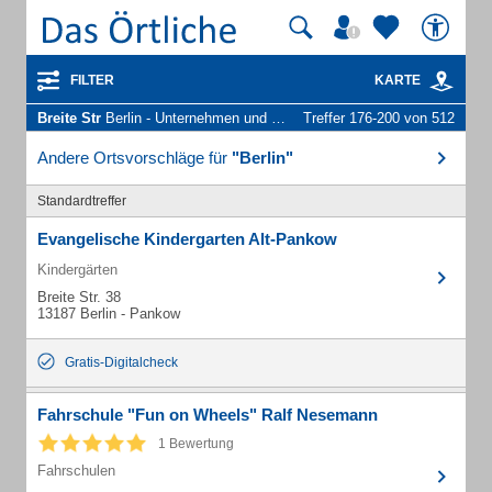
FILTER
KARTE
Breite Str
Berlin - Unternehmen und Personen
Treffer 176-200 von 512
Andere Ortsvorschläge für
"Berlin"
Standardtreffer
Evangelische Kindergarten Alt-Pankow
Kindergärten
Breite Str. 38
13187 Berlin - Pankow
Gratis-Digitalcheck
Fahrschule "Fun on Wheels" Ralf Nesemann
1 Bewertung
Fahrschulen