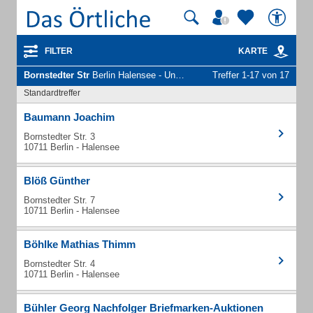
FILTER
KARTE
Bornstedter Str
Berlin Halensee - Unternehmen und Personen
Treffer 1-17 von 17
Standardtreffer
Baumann Joachim
Bornstedter Str. 3
10711 Berlin - Halensee
Blöß Günther
Bornstedter Str. 7
10711 Berlin - Halensee
Böhlke Mathias Thimm
Bornstedter Str. 4
10711 Berlin - Halensee
Bühler Georg Nachfolger Briefmarken-Auktionen