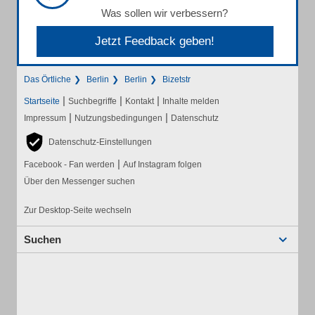
Was sollen wir verbessern?
Jetzt Feedback geben!
Das Örtliche
Berlin
Berlin
Bizetstr
|
|
|
Startseite
Suchbegriffe
Kontakt
Inhalte melden
|
|
Impressum
Nutzungsbedingungen
Datenschutz
Datenschutz-Einstellungen
|
Facebook - Fan werden
Auf Instagram folgen
Über den Messenger suchen
Zur Desktop-Seite wechseln
Suchen