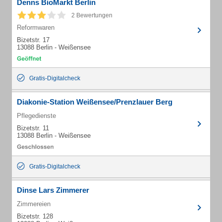
Denns BioMarkt Berlin
2 Bewertungen
Reformwaren
Bizetstr. 17
13088 Berlin - Weißensee
Gratis-Digitalcheck
Diakonie-Station Weißensee/Prenzlauer Berg
Pflegedienste
Bizetstr. 11
13088 Berlin - Weißensee
Gratis-Digitalcheck
Dinse Lars Zimmerer
Zimmereien
Bizetstr. 128