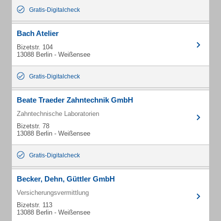
Gratis-Digitalcheck
Bach Atelier
Bizetstr. 104
13088 Berlin - Weißensee
Gratis-Digitalcheck
Beate Traeder Zahntechnik GmbH
Zahntechnische Laboratorien
Bizetstr. 78
13088 Berlin - Weißensee
Gratis-Digitalcheck
Becker, Dehn, Güttler GmbH
Versicherungsvermittlung
Bizetstr. 113
13088 Berlin - Weißensee