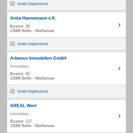
Gratis-Digitalcheck
Anita Hannemann e.K.
Bizetstr. 25
13088 Berlin - Weißensee
Gratis-Digitalcheck
Arbenus Immobilien GmbH
Immobilien
Bizetstr. 92
13088 Berlin - Weißensee
Gratis-Digitalcheck
AREAL Wert
Immobilien
Bizetstr. 127
13088 Berlin - Weißensee