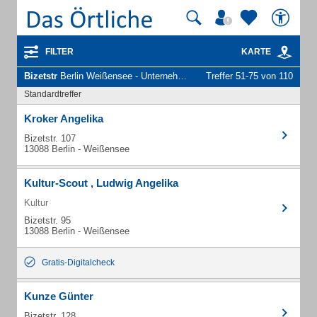
FILTER
KARTE
Bizetstr
Berlin Weißensee - Unternehmen und Personen
Treffer 51-75 von 110
Standardtreffer
Kroker Angelika
Bizetstr. 107
13088 Berlin - Weißensee
Kultur-Scout , Ludwig Angelika
Kultur
Bizetstr. 95
13088 Berlin - Weißensee
Gratis-Digitalcheck
Kunze Günter
Bizetstr. 128