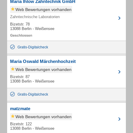
Maria Ihlow Zahntechnik GmbH
Web Bewertungen vorhanden
Zahntechnische Laboratorien
Bizetstr. 78
13088 Berlin - Weißensee
Gratis-Digitalcheck
Maria Oswald Märchenhochzeit
Web Bewertungen vorhanden
Bizetstr. 87
13088 Berlin - Weißensee
Gratis-Digitalcheck
matzmate
Web Bewertungen vorhanden
Bizetstr. 122
13088 Berlin - Weißensee