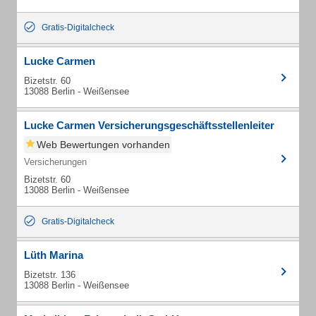
Gratis-Digitalcheck
Lucke Carmen
Bizetstr. 60
13088 Berlin - Weißensee
Lucke Carmen Versicherungsgeschäftsstellenleiter
Web Bewertungen vorhanden
Versicherungen
Bizetstr. 60
13088 Berlin - Weißensee
Gratis-Digitalcheck
Lüth Marina
Bizetstr. 136
13088 Berlin - Weißensee