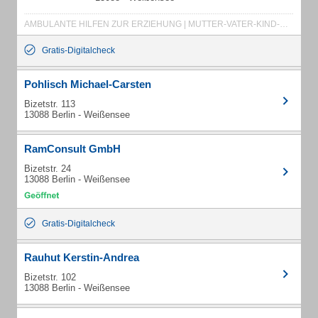
AMBULANTE HILFEN ZUR ERZIEHUNG | MUTTER-VATER-KIND-WOHNEN | STATIONÄRE HILFEN ZUR ERZIEHUNG | EINZELFALLHILFE FÜR BEHINDERTE
Gratis-Digitalcheck
Pohlisch Michael-Carsten
Bizetstr. 113
13088 Berlin - Weißensee
RamConsult GmbH
Bizetstr. 24
13088 Berlin - Weißensee
Gratis-Digitalcheck
Rauhut Kerstin-Andrea
Bizetstr. 102
13088 Berlin - Weißensee