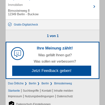
Immobilien
Bimssteinweg 8
12349 Berlin - Buckow
Gratis-Digitalcheck
1 von 1
Ihre Meinung zählt!
Was gefällt Ihnen gut?
Was sollen wir verbessern?
Jetzt Feedback geben!
Das Örtliche
Berlin
Berlin
Bimssteinweg
|
|
|
Startseite
Suchbegriffe
Kontakt
Inhalte melden
|
|
Impressum
Nutzungsbedingungen
Datenschutz
Datenschutz-Einstellungen