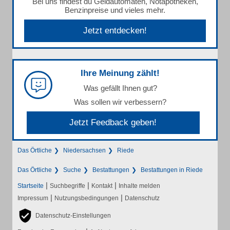
Bei uns findest du Geldautomaten, Notapotheken,
Benzinpreise und vieles mehr.
Jetzt entdecken!
Ihre Meinung zählt!
Was gefällt Ihnen gut?
Was sollen wir verbessern?
Jetzt Feedback geben!
Das Örtliche
Niedersachsen
Riede
Das Örtliche
Suche
Bestattungen
Bestattungen in Riede
|
|
|
Startseite
Suchbegriffe
Kontakt
Inhalte melden
|
|
Impressum
Nutzungsbedingungen
Datenschutz
Datenschutz-Einstellungen