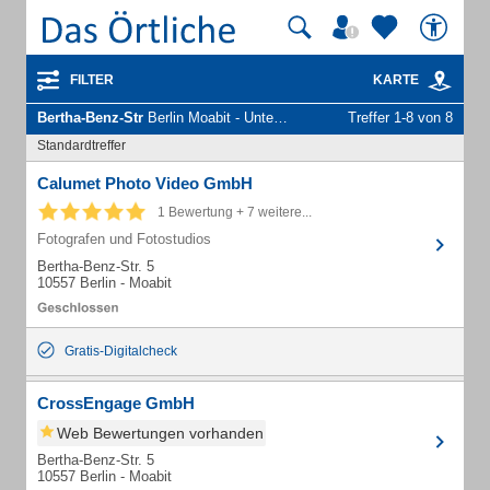
FILTER
KARTE
Bertha-Benz-Str
Berlin Moabit - Unternehmen und Personen
Treffer 1-8 von 8
Standardtreffer
Calumet Photo Video GmbH
1 Bewertung + 7 weitere...
Fotografen und Fotostudios
Bertha-Benz-Str. 5
10557 Berlin - Moabit
Gratis-Digitalcheck
CrossEngage GmbH
Web Bewertungen vorhanden
Bertha-Benz-Str. 5
10557 Berlin - Moabit