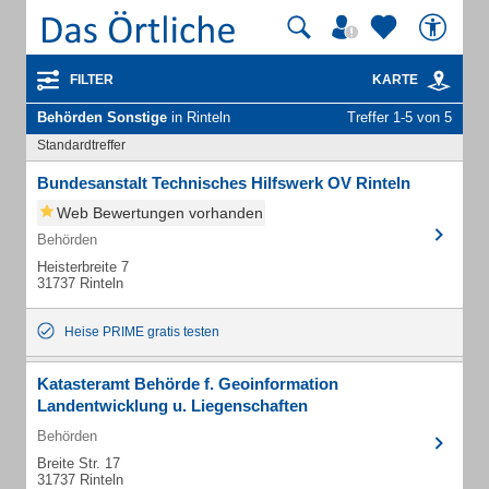
FILTER
KARTE
Behörden Sonstige
in Rinteln
Treffer 1-5 von 5
Standardtreffer
Bundesanstalt Technisches Hilfswerk OV Rinteln
Web Bewertungen vorhanden
Behörden
Heisterbreite 7
31737 Rinteln
Heise PRIME gratis testen
Katasteramt Behörde f. Geoinformation
Landentwicklung u. Liegenschaften
Behörden
Breite Str. 17
31737 Rinteln