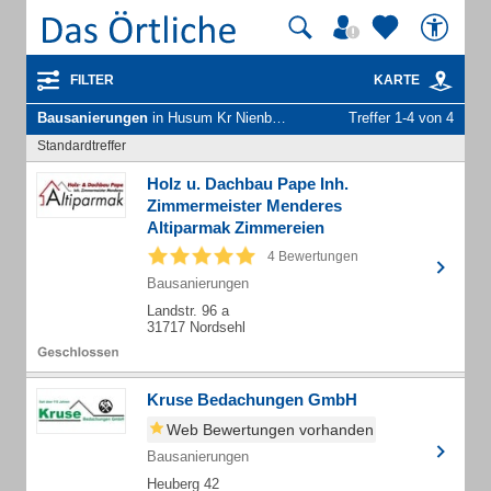
FILTER
KARTE
Bausanierungen
in Husum Kr Nienburg Weser
Treffer 1-4 von 4
Standardtreffer
Holz u. Dachbau Pape Inh.
Zimmermeister Menderes
Altiparmak Zimmereien
4 Bewertungen
Bausanierungen
Landstr. 96 a
31717 Nordsehl
Kruse Bedachungen GmbH
Web Bewertungen vorhanden
Bausanierungen
Heuberg 42