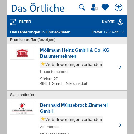
FILTER
KARTE
Bausanierungen
in Großenkneten
Treffer 1-17 von 17
Premiumtreffer
(Anzeigen)
Möllmann Heinz GmbH & Co. KG
Bauunternehmen
Web Bewertungen vorhanden
Bauunternehmen
Südstr. 27
49681 Garrel - Nikolausdorf
Standardtreffer
Bernhard Münzebrock Zimmerei
GmbH
Web Bewertungen vorhanden
Zimmereien