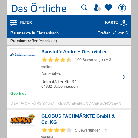
FILTER
KARTE
Baumärkte
in Dietzenbach
Treffer 1-5 von 5
Premiumtreffer
(Anzeigen)
Baustoffe Andre + Oestreicher
100 Bewertungen + 3
weitere...
Baumärkte
Darmstädter Str. 37
64832 Babenhausen
DER PROFI FÜRS BAUEN, RENOVIEREN UND VERSCHÖNERN
GLOBUS FACHMÄRKTE GmbH &
Co. KG
5 Bewertungen + 4
weitere...