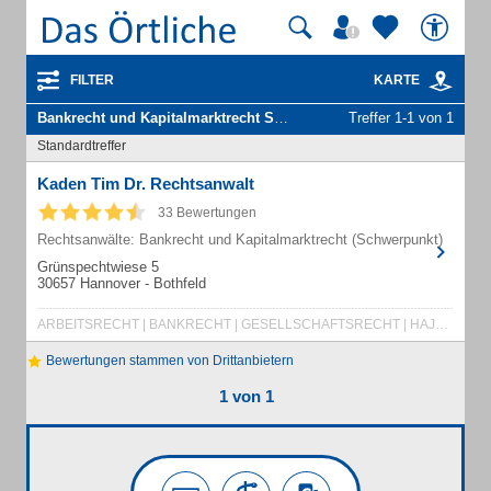
FILTER
KARTE
Bankrecht und Kapitalmarktrecht Schwerpunkt
Treffer 1-1 von 1
in Hannover
Standardtreffer
Kaden Tim Dr. Rechtsanwalt
33 Bewertungen
Rechtsanwälte: Bankrecht und Kapitalmarktrecht (Schwerpunkt)
Grünspechtwiese 5
30657 Hannover - Bothfeld
ARBEITSRECHT | BANKRECHT | GESELLSCHAFTSRECHT | HAJDA DR. | IT-RECHT
Bewertungen stammen von Drittanbietern
1 von 1