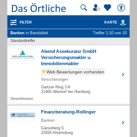
FILTER
KARTE
Banken
in Barsbüttel
Treffer 1-10 von 10
Standardtreffer
Abend Assekuranz GmbH
Versicherungsmakler u.
Immobilienmakler
Web Bewertungen vorhanden
Versicherungen
Gartzer Ring 3 A
21465 Wentorf bei Hamburg
Finanzberatung-Rollinger
Banken
Gänseberg 5
22926 Ahrensburg