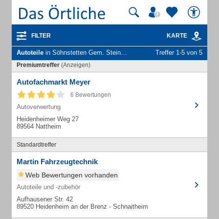
FILTER
KARTE
Autoteile
in Söhnstetten Gem. Steinheim am Albuch
Treffer 1-5 von 5
Premiumtreffer
(Anzeigen)
Autofachmarkt Meyer
6 Bewertungen
Autoverwertung
Heidenheimer Weg 27
89564 Nattheim
Standardtreffer
Martin Fahrzeugtechnik
Web Bewertungen vorhanden
Autoteile und -zubehör
Aufhausener Str. 42
89520 Heidenheim an der Brenz - Schnaitheim