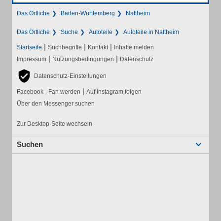
Das Örtliche
Baden-Württemberg
Nattheim
Das Örtliche
Suche
Autoteile
Autoteile in Nattheim
|
|
|
Startseite
Suchbegriffe
Kontakt
Inhalte melden
|
|
Impressum
Nutzungsbedingungen
Datenschutz
Datenschutz-Einstellungen
|
Facebook - Fan werden
Auf Instagram folgen
Über den Messenger suchen
Zur Desktop-Seite wechseln
Suchen