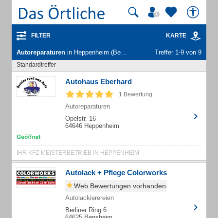
FILTER
KARTE
Autoreparaturen
in Heppenheim (Bergstraße)
Treffer 1-9 von 9
Standardtreffer
Autohaus Eberhard
1 Bewertung
Autoreparaturen
Opelstr. 16
64646 Heppenheim
IHR KFZ-MEISTERBETRIEB IN HEPPENHEIM
Autolack + Pflege Colorworks
Web Bewertungen vorhanden
Autolackierereien
Berliner Ring 6
64625 Bensheim