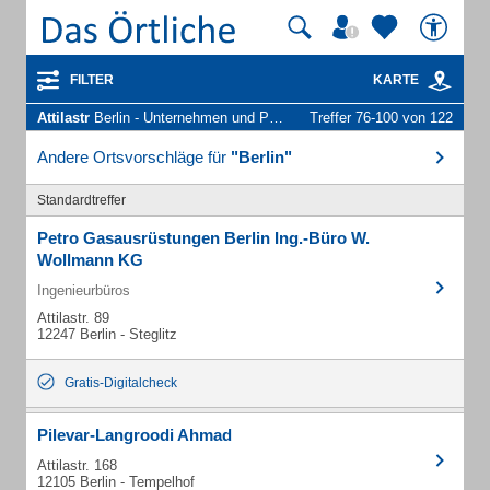
FILTER
KARTE
Attilastr
Berlin - Unternehmen und Personen
Treffer 76-100 von 122
Andere Ortsvorschläge für
"Berlin"
Standardtreffer
Petro Gasausrüstungen Berlin Ing.-Büro W.
Wollmann KG
Ingenieurbüros
Attilastr. 89
12247 Berlin - Steglitz
Gratis-Digitalcheck
Pilevar-Langroodi Ahmad
Attilastr. 168
12105 Berlin - Tempelhof