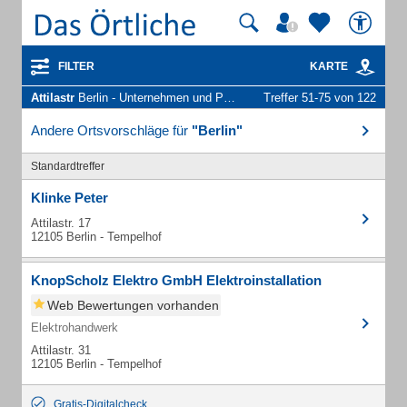
FILTER
KARTE
Attilastr
Berlin - Unternehmen und Personen
Treffer 51-75 von 122
Andere Ortsvorschläge für
"Berlin"
Standardtreffer
Klinke Peter
Attilastr. 17
12105 Berlin - Tempelhof
KnopScholz Elektro GmbH Elektroinstallation
Web Bewertungen vorhanden
Elektrohandwerk
Attilastr. 31
12105 Berlin - Tempelhof
Gratis-Digitalcheck