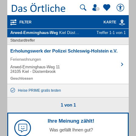
FILTER
KARTE
Arwed-Emminghaus-Weg
Kiel Düsternbrook - Unternehmen und Personen
Treffer 1-1 von 1
Standardtreffer
Erholungswerk der Polizei Schleswig-Holstein e.V.
Ferienwohnungen
Arwed-Emminghaus-Weg 11
24105 Kiel - Düsternbrook
Heise PRIME gratis testen
1 von 1
Ihre Meinung zählt!
Was gefällt Ihnen gut?