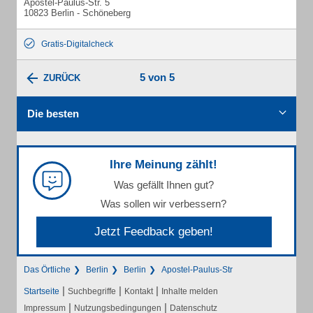
Apostel-Paulus-Str. 5
10823 Berlin - Schöneberg
Gratis-Digitalcheck
5 von 5
ZURÜCK
Die besten
Ihre Meinung zählt!
Was gefällt Ihnen gut?
Was sollen wir verbessern?
Jetzt Feedback geben!
Das Örtliche
Berlin
Berlin
Apostel-Paulus-Str
|
|
|
Startseite
Suchbegriffe
Kontakt
Inhalte melden
|
|
Impressum
Nutzungsbedingungen
Datenschutz