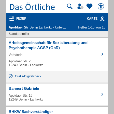
FILTER
KARTE
Apoldaer Str
Berlin Lankwitz - Unternehmen und Personen
Treffer 1-15 von 15
Standardtreffer
Arbeitsgemeinschaft für Sozialberatung und
Psychotherapie AGSP (GbR)
Verbände
Apoldaer Str. 2
12249 Berlin - Lankwitz
Gratis-Digitalcheck
Bannert Gabriele
Apoldaer Str. 19
12249 Berlin - Lankwitz
BHKW Sachverständiger