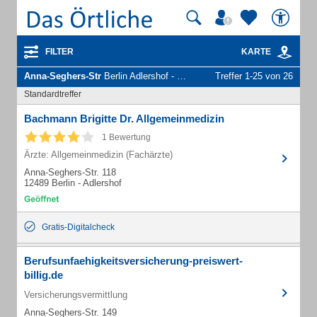
FILTER
KARTE
Anna-Seghers-Str
Berlin Adlershof - Unternehmen und Personen
Treffer 1-25 von 26
Standardtreffer
Bachmann Brigitte Dr. Allgemeinmedizin
1 Bewertung
Ärzte: Allgemeinmedizin (Fachärzte)
Anna-Seghers-Str. 118
12489 Berlin - Adlershof
Gratis-Digitalcheck
Berufsunfaehigkeitsversicherung-preiswert-
billig.de
Versicherungsvermittlung
Anna-Seghers-Str. 149