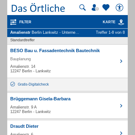
FILTER
KARTE
Amalienstr
Berlin Lankwitz - Unternehmen und Personen
Treffer 1-8 von 8
Standardtreffer
BESO Bau u. Fassadentechnik Bautechnik
Bauplanung
Amalienstr. 14
12247 Berlin - Lankwitz
Gratis-Digitalcheck
Brüggemann Gisela-Barbara
Amalienstr. 9 A
12247 Berlin - Lankwitz
Draudt Dieter
Amalienstr. 6