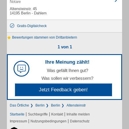
Notare
Altensteinstr. 45
14195 Berlin - Dahlem
Gratis-Digitalcheck
Bewertungen stammen von Drittanbietern
1 von 1
Ihre Meinung zählt!
Was gefällt Ihnen gut?
Was sollen wir verbessern?
Jetzt Feedback geben!
Das Örtliche
Berlin
Berlin
Altensteinstr
|
|
|
Startseite
Suchbegriffe
Kontakt
Inhalte melden
|
|
Impressum
Nutzungsbedingungen
Datenschutz