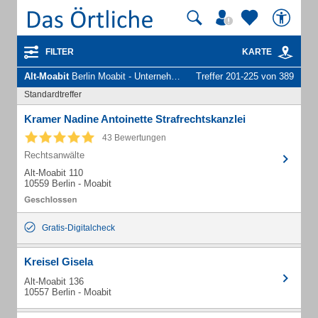
FILTER
KARTE
Alt-Moabit
Berlin Moabit - Unternehmen und Personen
Treffer 201-225 von 389
Standardtreffer
Kramer Nadine Antoinette Strafrechtskanzlei
43 Bewertungen
Rechtsanwälte
Alt-Moabit 110
10559 Berlin - Moabit
Gratis-Digitalcheck
Kreisel Gisela
Alt-Moabit 136
10557 Berlin - Moabit